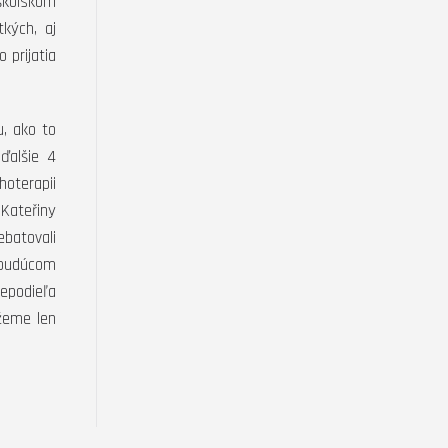
školskom
kých, aj
 prijatia
, ako to
ďalšie 4
hoterapii
Kateřiny
ebatovali
 budúcom
nepodieľa
žeme len