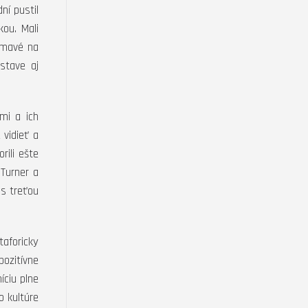
ní pustil
ou. Mali
jímavé na
stave aj
ými a ich
 vidieť a
rili ešte
 Turner a
 s treťou
taforicky
ozitívne
íciu plne
o kultúre