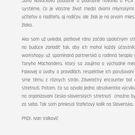
Jana Nováčková podobne a podrobne hovorila o PCA v 
systéme, čo je vlastne život medzi dvomi mlynskými
učiteľov a riaditeľa, aj rodičov, ale žiak je na prvom m
žiaka.
Ako som už uviedol, piatkové ráno začalo spoločným s
na budúce zariadiť tak, aby ich mohol každý účastník
workshopy: už spomínaná partnerská a rodinná terapia v 
Tonyho Machandera, ktorý sa zaujíma o východné medit
Faixovej a úvahy o pravidlách, respektíve ich porušovan
sme tému z rôznych strán. Záverečný encounter bol o
stretnutí. Potom, čo sa ozvala jedna absolventka výcvik
na organizovaní česko-slovenských stretnutí (možno b
za seba. Tak som priniesol štafetový kolík na Slovensko.
PhDr. Ivan Valkovič