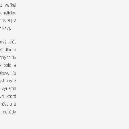
z Veľkej
nglicky.
išiel.) V
íkov).
rvý krát
ť dlhé a
saných 15
k bolo 9
koval (a
kshopy z
 využitia
vá, ktorá
rávala o
to metódy