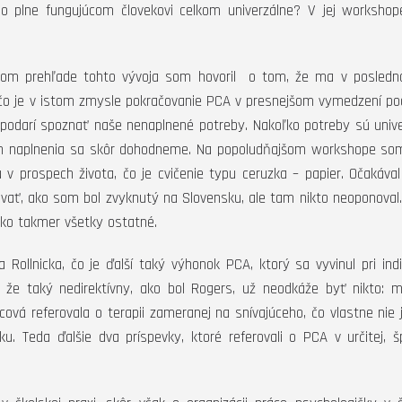
 o plne fungujúcom človekovi celkom univerzálne? V jej worksho
učnom prehľade tohto vývoja som hovoril o tom, že ma v posled
, čo je v istom zmysle pokračovanie PCA v presnejšom vymedzení p
podarí spoznať naše nenaplnené potreby. Nakoľko potreby sú unive
ich naplnenia sa skôr dohodneme. Na popoludňajšom workshope som
 v prospech života, čo je cvičenie typu ceruzka – papier. Očakáv
ovať, ako som bol zvyknutý na Slovensku, ale tam nikto neoponoval
ako takmer všetky ostatné.
Rollnicka, čo je ďalší taký výhonok PCA, ktorý sa vyvinul pri indi
, že taký nedirektívny, ako bol Rogers, už neodkáže byť nikto: m
ncová referovala o terapii zameranej na snívajúceho, čo vlastne nie 
. Teda ďalšie dva príspevky, ktoré referovali o PCA v určitej, šp