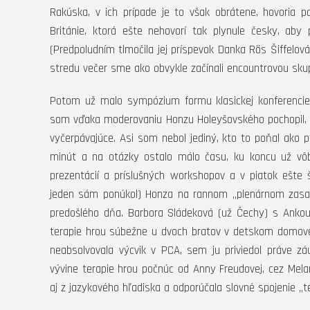
Rakúska, v ich prípade je to však obrátene, hovoria 
Británie, ktorá ešte nehovorí tak plynule česky, aby
(Predpoludním tlmočila jej príspevok Danka Rös Šiffelová 
stredu večer sme ako obvykle začínali encountrovou skup
Potom už malo sympózium formu klasickej konferencie:
som vďaka moderovaniu Honzu Holeyšovského pochopil, 
vyčerpávajúce. Asi som nebol jediný, kto to poňal ako 
minút a na otázky ostalo málo času, ku koncu už vô
prezentácií a príslušných workshopov a v piatok ešte 
jeden sám ponúkol) Honza na rannom „plenárnom zasad
predošlého dňa. Barbora Sládeková (už Čechy) s Ankou Š
terapie hrou súbežne u dvoch bratov v detskom domove v 
neabsolvovala výcvik v PCA, sem ju priviedol práve z
vývine terapie hrou počnúc od Anny Freudovej, cez Melan
aj z jazykového hľadiska a odporúčala slovné spojenie „te