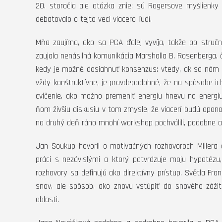
20. storočia ale otázka znie: sú Rogersove myšlienky
debatovalo o tejto veci viacero ľudí.
Mňa zaujíma, ako sa PCA ďalej vyvíja, takže po str
zaujala nenásilná komunikácia Marshalla B. Rosenberga
kedy je možné dosiahnuť konsenzus: vtedy, ak sa nám 
vždy konštruktívne, je pravdepodobné, že na spôsobe 
cvičenie, ako možno premeniť energiu hnevu na energiu
ňom živšiu diskusiu v tom zmysle, že viacerí budú opon
na druhý deň ráno mnohí workshop pochválili, podobne 
Jan Soukup hovoril o motivačných rozhovoroch Millera a 
práci s nezávislými a ktorý potvrdzuje moju hypotézu
rozhovory sa definujú ako direktívny prístup. Světla Fra
snov, ale spôsob, ako znovu vstúpiť do snového zážitku
oblasti.