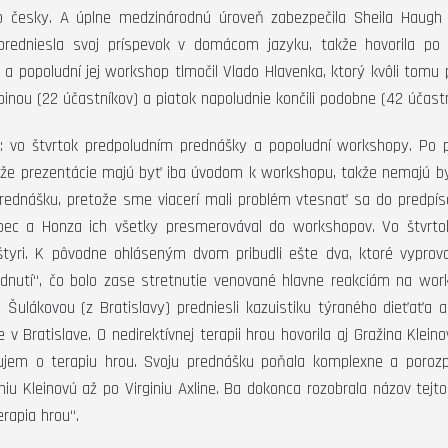
po česky. A úplne medzinárodnú úroveň zabezpečila Sheila Haugh 
 predniesla svoj príspevok v domácom jazyku, takže hovorila po a
a popoludní jej workshop tlmočil Vlado Hlavenka, ktorý kvôli tomu pr
inou (22 účastníkov) a piatok napoludnie končili podobne (42 účastn
 vo štvrtok predpoludním prednášky a popoludní workshopy. Po p
že prezentácie majú byť iba úvodom k workshopu, takže nemajú by
prednášku, pretože sme viacerí mali problém vtesnať sa do predpí
bec a Honza ich všetky presmerovával do workshopov. Vo štvrto
štyri. K pôvodne ohláseným dvom pribudli ešte dva, ktoré vyprovo
nutí“, čo bolo zase stretnutie venované hlavne reakciám na wor
ulákovou (z Bratislavy) predniesli kazuistiku týraného dieťaťa a
Bratislave. O nedirektívnej terapii hrou hovorila aj Gražina Kleino
áujem o terapiu hrou. Svoju prednášku poňala komplexne a porozp
iu Kleinovú až po Virginiu Axline. Ba dokonca rozobrala názov tej
rapia hrou“.