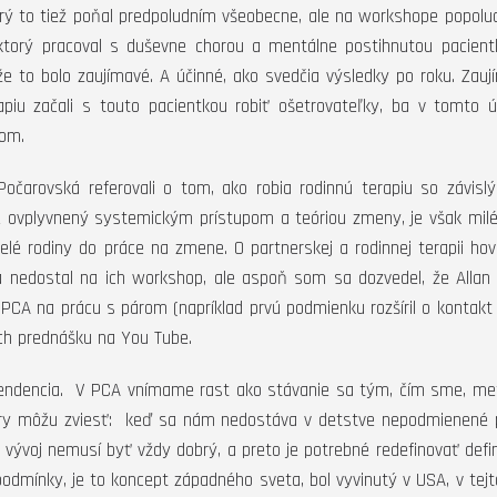
torý to tiež poňal predpoludním všeobecne, ale na workshope popolud
torý pracoval s duševne chorou a mentálne postihnutou pacientk
že to bolo zaujímavé. A účinné, ako svedčia výsledky po roku. Zau
apiu začali s touto pacientkou robiť ošetrovateľky, ba v tomto ú
tom.
Počarovská referovali o tom, ako robia rodinnú terapiu so závisl
dne ovplyvnený systemickým prístupom a teóriou zmeny, je však milé
é rodiny do práce na zmene. O partnerskej a rodinnej terapii hovo
sa nedostal na ich workshop, ale aspoň som sa dozvedel, že Allan
iu PCA na prácu s párom (napríklad prvú podmienku rozšíril o kontakt
ich prednášku na You Tube.
á tendencia. V PCA vnímame rast ako stávanie sa tým, čím sme, me
ory môžu zviesť: keď sa nám nedostáva v detstve nepodmienené p
 vývoj nemusí byť vždy dobrý, a preto je potrebné redefinovať defin
podmínky, je to koncept západného sveta, bol vyvinutý v USA, v tejt