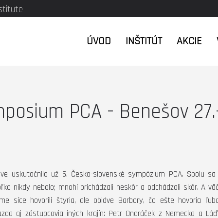
stitute
ÚVOD
INŠTITÚT
AKCIE
mposium PCA - Benešov 27.
ove uskutočnilo už 5. Česko-slovenské sympózium PCA. Spolu s
oľko nikdy nebolo; mnohí prichádzali neskôr a odchádzali skôr. A vä
me síce hovorili štyria, ale obidve Barbory, čo ešte hovoria ľub
 azda aj zástupcovia iných krajín: Petr Ondráček z Nemecka a Láď