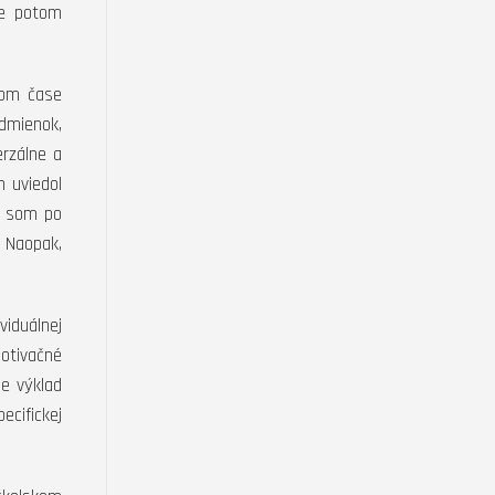
pe potom
nom čase
odmienok,
rzálne a
 uviedol
al som po
. Naopak,
viduálnej
otivačné
je výklad
ecifickej