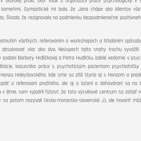
školskej praxi, skôr však o organizácii práce psychologičky v 
 kameňmi. Sympatické mi bolo, že Jana chápe ako klientov všet
ieste. Škoda, že rezignovala na podmienku bezpodmienečne pozitívneho
tretnutím všetkých, referovaním o workshopoch a hľadaním spôsobu
 absolvovať viac ako dva. Neúspech tejto snahy trochu vyvážili 
podaní Barbory Hrdličkovej a Petra Hudličku, bdelé vedomie v psyc
ácie, kazuistika práce s psychotickým pacientom psychiatričky 
í Honzu Holeyšovského, kde sme sa zišli štyria aj s Honzom a pred
päť o referovaní prežitého, ale aj o lúčení a dohováraní sa na
u v Brne, som vyjadril ľútosť, že toto výcvikové centrum sa zatiaľ 
y sa potom nazývali česko-moravsko-slovenské J), ale hovoriť mô