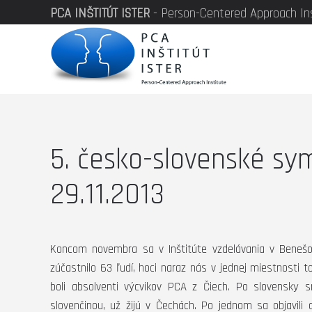
PCA INŠTITÚT ISTER
- Person-Centered Approach In
5. česko-slovenské sy
29.11.2013
Koncom novembra sa v Inštitúte vzdelávania v Beneš
zúčastnilo 63 ľudí, hoci naraz nás v jednej miestnosti t
boli absolventi výcvikov PCA z Čiech. Po slovensky s
slovenčinou, už žijú v Čechách. Po jednom sa objavili