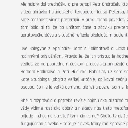
Ale najprv dal prednášku o pre-terapii Petr Ondráček, k
videonahrávku holandského terapeuta Hansa Petersa, k
sme možnosť vidieť preterapiu v praxi, treba povedať, 
tom bolo aj to, že po určitom čase a zácviku pre-ter
upratovačka dávala situačné reflexie okoloidúcim pacien
Dve kolegyne z Apolináře, Jarmila Tolimatová a Jitka 
rodinnými príslušníkmi. Pravda je, že ich prístup je ho
vedieť, že na poprednom českom pracovisku angažujú cel
Barbora Hrdličková a Petr Hudlička. Bohužiaľ, už som 
Kate Stubbings (obaja z Veľkej Británie) aplikovali teór
osobou, čo nie je veľká obmena, ale je) a pozrel som si 
Sheila rozprávala o potrebe revízie pojmu aktualizačn
vždy vidíme rast ako dobrý a niekedy nás tieto metaf
prijatie – chceme sa stať tým, čím sme? Sheila tvrdí, že
fungujúceho človeka – toto je človek, ktorý má správné 