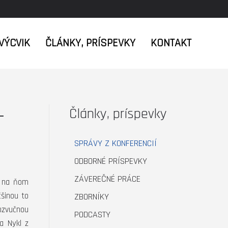
VÝCVIK
ČLÁNKY, PRÍSPEVKY
KONTAKT
-
Články, príspevky
SPRÁVY Z KONFERENCIÍ
ODBORNÉ PRÍSPEVKY
ZÁVEREČNÉ PRÁCE
a na ňom
čšinou to
ZBORNÍKY
ozvučnou
PODCASTY
a Nykl z