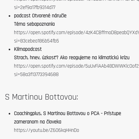
si=2ef9a17fb9314d77
podcast Otvorené náručie
Téma sebapoznania
https://open.spotify.com/episode/4zK4CBffmoD8peabQYXd
si=83cebea186b54fb5
Klímapodcast
Strach, hnev, úzkosť? Ako reagujeme na klimatickú krízu
https://open.spotify.com/episode/5uUvFiAAb48DWWKlcOof2
si=58a3f13773394688
S Martinou Bottovou:
Coachingplus, S Martinou Bottovou o PCA - Prístupe
zameranom na človeka
https://youtu.be/Z606kqHHnDo