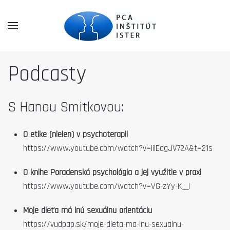
Podcasty
S Hanou Smitkovou:
O etike (nielen) v psychoterapii
https://www.youtube.com/watch?v=iilEagJV72A&t=21s
O knihe Poradenská psychológia a jej využitie v praxi
https://www.youtube.com/watch?v=VG-zYy-K__I
Moje dieťa má inú sexuálnu orientáciu
https://vudpap.sk/moje-dieta-ma-inu-sexualnu-