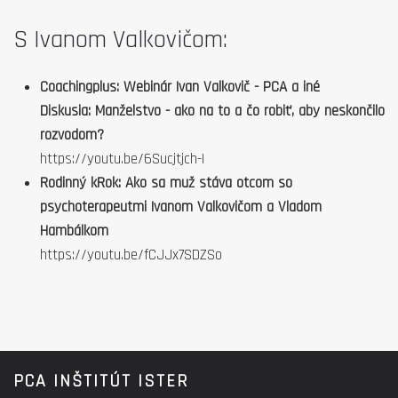
S Ivanom Valkovičom:
Coachingplus: Webinár Ivan Valkovič - PCA a iné
Diskusia: Manželstvo - ako na to a čo robiť, aby neskončilo
rozvodom?
https://youtu.be/6Sucjtjch-I
Rodinný kRok: Ako sa muž stáva otcom so
psychoterapeutmi Ivanom Valkovičom a Vladom
Hambálkom
https://youtu.be/fCJJx7SDZSo
PCA INŠTITÚT ISTER