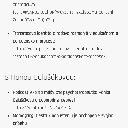
orientaciu/?
fbclid=IwAR30K8QhORfWuvzEnjcHex0j3GJMuTpdFcbhij_j-
Zgnpd8TwigbC_QbEVg
Transrodová identita a rodovo rozmanití v edukačnom a
poradenskom procese
https://vudpap.sk/transrodova-identita-a-rodovo-
rozmaniti-v-edukacnom-a-poradenskom-procese/
S Hanou Celušákovou:
Podcast Ako sa máš? #8 psychoterapeutka Hanka
Celušáková o popôrodnej depresii
https://youtu.be/bWIzEAKbsiA
Mamagang: Cesta k odpusteniu je pochopenie svojho
príbehu