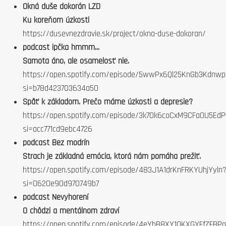
Okná duše dokorán LZD
Ku koreňom úzkosti
https://dusevnezdravie.sk/project/okna-duse-dokoran/
podcast ipčka hmmm...
Samota áno, ale osamelosť nie.
https://open.spotify.com/episode/5wwPx6Ql25KnGb3Kdnwp
si=b78d423703634a50
Späť k základom. Prečo máme úzkosti a depresie?
https://open.spotify.com/episode/3k7Ok6coCxM9CFa0U5Ed
si=acc771cd9ebc4726
podcast Bez modrín
Strach je základná emócia, ktorá nám pomáha prežiť.
https://open.spotify.com/episode/483J1A1drKnFRKYUhjYyln
si=0620e90d970749b7
podcast Nevyhorení
O chôdzi a mentálnom zdraví
https://open.spotify.com/episode/4eYbB8XY10KXGYFfZFBP