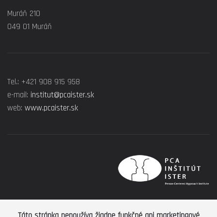
Muráň 210
049 01 Muráň
Tel.: +421 908 915 958
e-mail:
institut@pcaister.sk
web:
www.pcaister.sk
Táto stránka nepoužíva žiadne funkčné ani marketingové